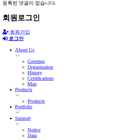
등록된 댓글이 없습니다.
회원로그인
회원가입
로그인
About Us
Greeting
Organization
History
Certifications
Map
Products
Products
Portfolio
Support
Notice
Data