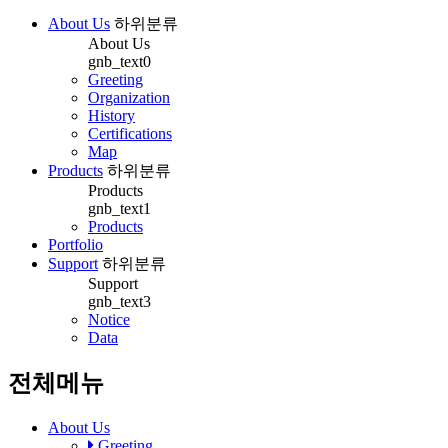
About Us
하위분류
About Us
gnb_text0
Greeting
Organization
History
Certifications
Map
Products
하위분류
Products
gnb_text1
Products
Portfolio
Support
하위분류
Support
gnb_text3
Notice
Data
전체메뉴
About Us
Greeting