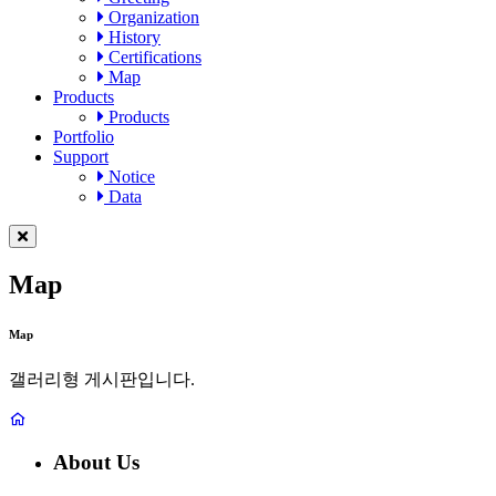
Organization
History
Certifications
Map
Products
Products
Portfolio
Support
Notice
Data
Map
Map
갤러리형 게시판입니다.
About Us